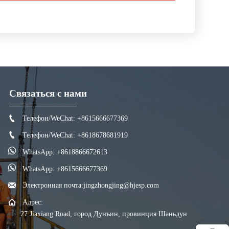
Связаться с нами

Телефон/WeChat: +8615666677369

Телефон/WeChat: +8618678681919

WhatsApp: +8618866672613

WhatsApp: +8615666677369

Электронная почта:jingzhongjing@hjesp.com

Адрес:
27 Jiaxiang Road, город Дунъин, провинция Шаньдун