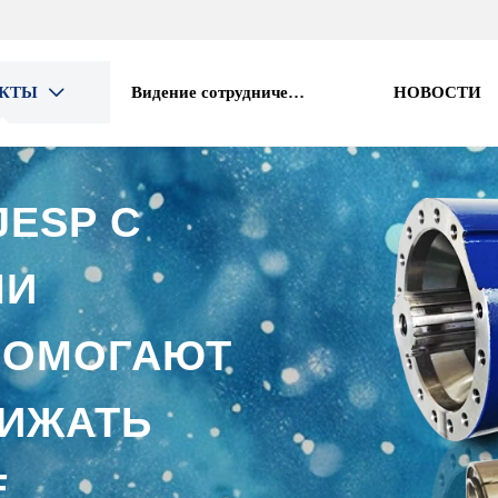
УКТЫ
Видение сотрудничества
НОВОСТИ

JESP С
МИ
ПОМОГАЮТ
НИЖАТЬ
Е