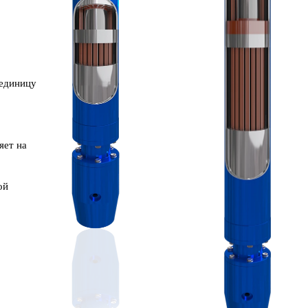
 единицу
яет на
ой