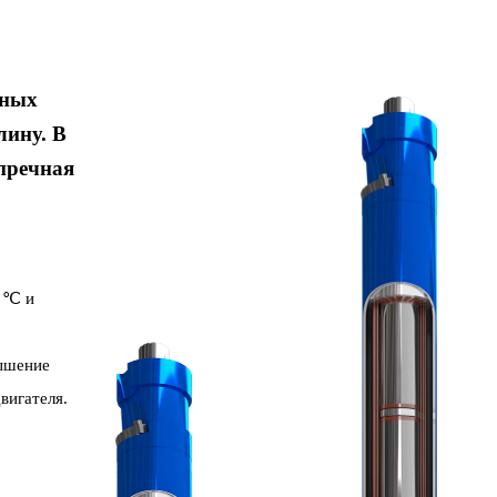
чных
лину. В
пречная
.
4 ℃ и
вышение
вигателя.